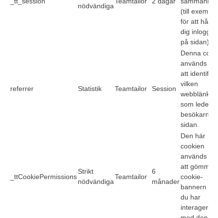
_tt_session
Teamtailor
2 dagar
sammanha
nödvändiga
(till exempel
för att hålla
dig inloggad
på sidan).
Denna cook
används för
att identifier
vilken
referrer
Statistik
Teamtailor
Session
webblänk
som leder
besökarna ti
sidan.
Den här
cookien
används för
att gömma
Strikt
6
_ttCookiePermissions
Teamtailor
cookie-
nödvändiga
månader
bannern nä
du har
interagerat
med den.